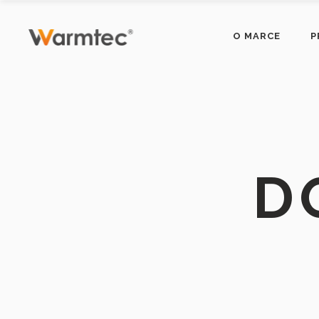
O MARCE
P
D