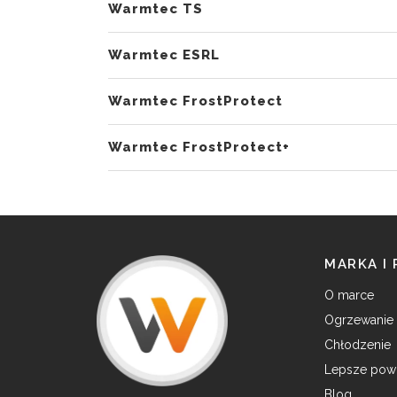
Warmtec TS
Warmtec ESRL
Warmtec FrostProtect
Warmtec FrostProtect+
MARKA I
O marce
Ogrzewanie
Chłodzenie
Lepsze powi
Blog