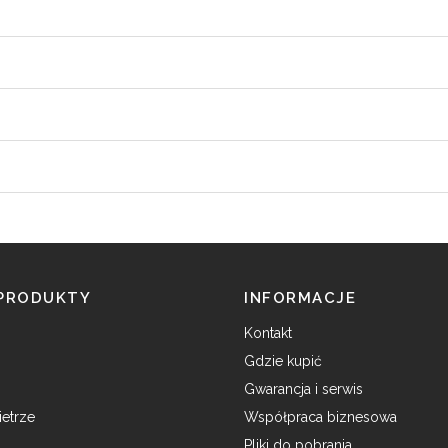
 PRODUKTY
INFORMACJE
Kontakt
Gdzie kupić
Gwarancja i serwis
etrze
Współpraca biznesowa
Pliki do pobrania