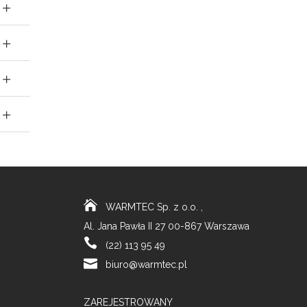
WARMTEC Sp. z o.o. ,
Al. Jana Pawła II 27 00-867 Warszawa
(22) 113 95 49
biuro@warmtec.pl
ZAREJESTROWANY