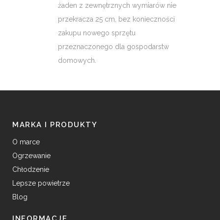
żaden z zewnętrznych wymiarów nie
przekracza 25 cm, bez konieczności
zakupu nowego sprzętu
przeznaczonego dla gospodarstw
domowych.
MARKA I PRODUKTY
O marce
Ogrzewanie
Chłodzenie
Lepsze powietrze
Blog
INFORMACJE