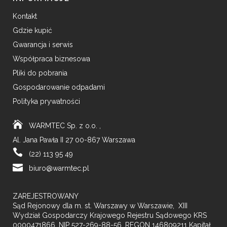
Kontakt
Gdzie kupić
Gwarancja i serwis
Współpraca biznesowa
Pliki do pobrania
Gospodarowanie odpadami
Polityka prywatności
WARMTEC Sp. z o.o. ,
Al. Jana Pawła II 27 00-867 Warszawa
(22) 113 95 49
biuro@warmtec.pl
ZAREJESTROWANY
Sąd Rejonowy dla m. st. Warszawy w Warszawie, XIII
Wydział Gospodarczy Krajowego Rejestru Sądowego KRS
0000471866, NIP 527-269-88-56, REGON 146809211 Kapitał