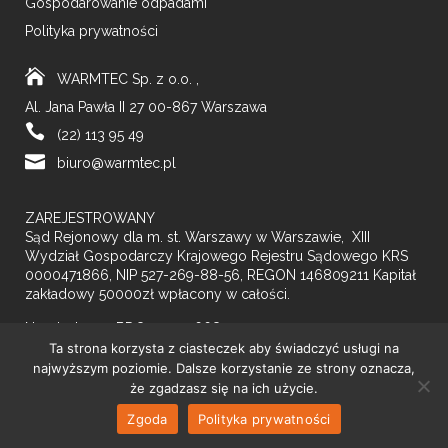
Gospodarowanie odpadami
Polityka prywatności
WARMTEC Sp. z o.o. ,
Al. Jana Pawła II 27 00-867 Warszawa
(22) 113 95 49
biuro@warmtec.pl
ZAREJESTROWANY
Sąd Rejonowy dla m. st. Warszawy w Warszawie, XIII
Wydział Gospodarczy Krajowego Rejestru Sądowego KRS
0000471866, NIP 527-269-88-56, REGON 146809211 Kapitał
zakładowy 50000zł wpłacony w całości.
Nr rejestrowy BDO: 000556680
Ta strona korzysta z ciasteczek aby świadczyć usługi na
najwyższym poziomie. Dalsze korzystanie ze strony oznacza,
że zgadzasz się na ich użycie.
Zgoda
Polityka prywatności