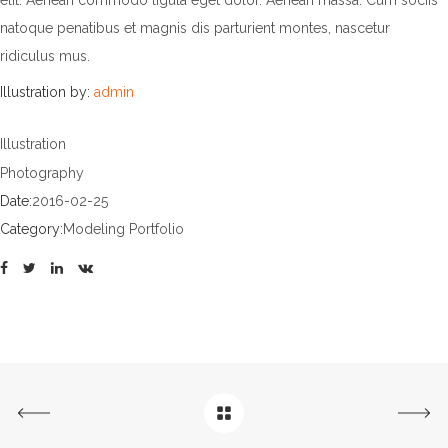
elit. Aenean commodo ligula eget dolor. Aenean massa. Cum sociis
natoque penatibus et magnis dis parturient montes, nascetur
ridiculus mus.
Illustration by:
admin
Illustration
Photography
Date:
2016-02-25
Category:
Modeling Portfolio