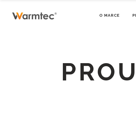
O MARCE
P
PROU