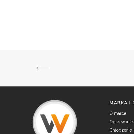
MARKA I
O marce
Ogrzewanie
Chłodzenie