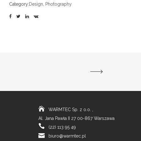
Category:
Design, Photography
WARMTEC Sp. z o.o. ,
Al. Jana Pawła II 27 00-867 Warszawa
(22) 113 95 49
biuro@warmtec.pl